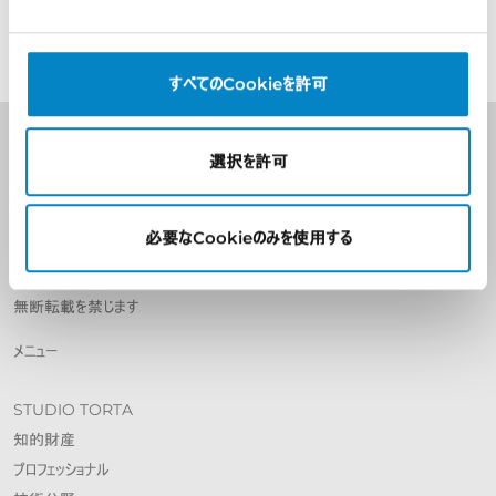
すべてのCookieを許可
選択を許可
Studio Torta S.p.A
株式資本 € 400,000
REA C.C.I.A.A. トリノ 799226
必要なCookieのみを使用する
納税番号、付加価値税番号、およびトリノ会社登録番号 06589950010
Copyright © 1998-2023.
無断転載を禁じます
メニュー
STUDIO TORTA
知的財産
プロフェッショナル