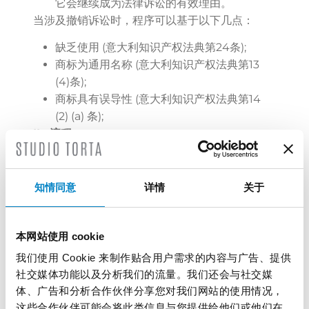
它会继续成为法律诉讼的有效理由。
当涉及撤销诉讼时，程序可以基于以下几点：
缺乏使用 (意大利知识产权法典第24条);
商标为通用名称 (意大利知识产权法典第13
(4)条);
商标具有误导性 (意大利知识产权法典第14
(2) (a) 条);
II .
流程
当局提出无效或撤销诉讼的通知方式仍未完全明
确。
知情同意
详情
关于
然而，应考虑到，当意大利代理人还没有在意
大利专利商标局注册服务地址的时候，无论受
本网站使用 cookie
质疑的商标是国家注册还是指定意大利的国际
注册，意大利局都会直接向商标所有人提出无
我们使用 Cookie 来制作贴合用户需求的内容与广告、提供
效或撤销诉讼通知。
社交媒体功能以及分析我们的流量。我们还会与社交媒
至于其流程，是很简单的，总之都与EUIPO已实
体、广告和分析合作伙伴分享您对我们网站的使用情况，
这些合作伙伴可能会将此类信息与您提供给他们或他们在
施的流程相似。