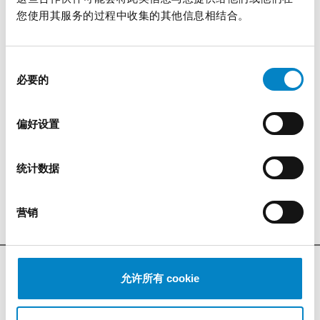
您使用其服务的过程中收集的其他信息相结合。
主要区别在于提供了冷静期以允许双方进行谈判。
事实上，在提交申请以后，当局会进行形式审查，
随后是双方提交契约的对抗阶段。根据双方的论
同
必要的
点，当局将做出决定，该决定可以在接下来的两个
意
月内向上诉委员会提出上诉。
选
择
偏好设置
总体而言，该过程预计持续不超过24个月，在任
何时候双方联合请求下，可能会有暂停期限。
统计数据
我们的代理人团体非常高兴可以提供更多您所需要
的信息。
营销
允许所有 cookie
最新消息