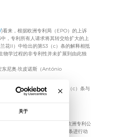
/
)看来，根据欧洲专利局（EPO）的上诉
63中，专利所有人请求将其转交给扩大的上
/西兰花II）中给出的第53（c）条的解释相抵
基本生物学过程的非专利性并未扩展到由此独
奥·坎皮诺斯（António
 EBA发现了欧洲专利公约第53（c）条与
链接：
ile/G_3-
关于
能会随着时间而改变或发展。 欧洲专利公
都允许并确实需要对第53（b）条进行动