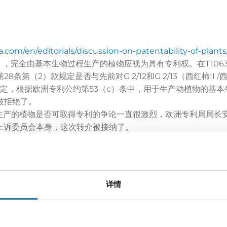
a.com/en/editorials/discussion-on-patentability-of-plants
椒），完全由基本生物过程生产的植物应视为具有专利权。在T10
条第（2）款规定是否与先前对G 2/12和G 2/13（西红柿II 
中，已经决定，根据欧洲专利公约第53（c）条中，用于生产动植物的
介被拒绝了。
产的植物是否可取得专利的争论一直很激烈，欧洲专利局局长安东尼
大上诉委员会本身，这次转介被接纳了。
/19发表了意见，推翻了先前对欧洲专利公约第53（c）条的解释。
生物学过程生产的动植物，而不授予专利。该意见的全文可点击
n/eponet.nsf/0/44CCAF7944B9BF42C12585680031505A/$F
详情
由是，对法律规定的特定解释绝不能一成不变，因为规定的含义可
准备工作及其采纳的情况，以及欧洲专利公约缔约国的立法发展，