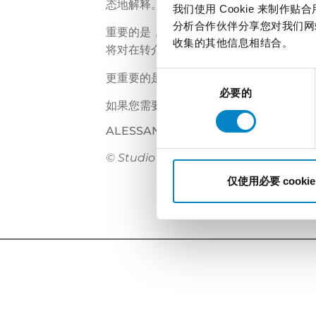
态地解释。
我们使用 Cookie 来制
分析合作伙伴分享您对我们网
重要的是，扩大上诉委员会的决定不会对欧洲
收集的其他信息相结合。
将对在转介中的未决的专利申请产生某些
同
更重要的是，此问题仍然在于，这是否会结
意
必要的
如果您需要更多相关信息，请发送电子邮
选
择
ALESSANDRA BOSIA
© Studio Torta (All rig
仅使用必要 cookie