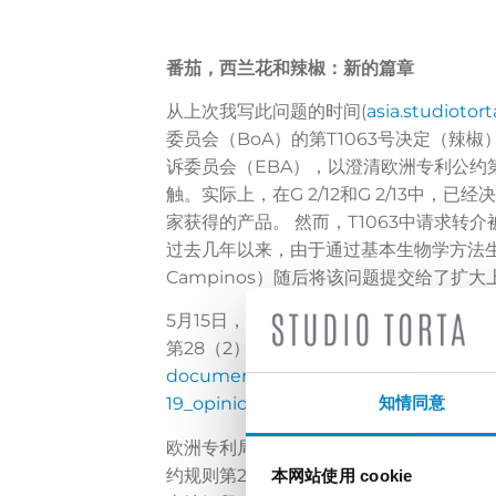
番茄，西兰花和辣椒：新的篇章
从上次我写此问题的时间(
asia.studiotort
委员会（BoA）的第T1063号决定（辣
诉委员会（EBA），以澄清欧洲专利公约第28
触。实际上，在G 2/12和G 2/13
家获得的产品。 然而，T1063中请求转
过去几年以来，由于通过基本生物学方法生
Campinos）随后将该问题提交给了扩
5月15日，扩大上诉委员会（EBA）对G3
第28（2）条规则的结合排除了仅由基本
documents.epo.org/projects/babylo
知情同意
19_opinion_EBoA_20200514_en.pdf
.
欧洲专利局在被问到这种变化时提供的理
约规则第28（2）的引入，有关此规定的
本网站使用 cookie