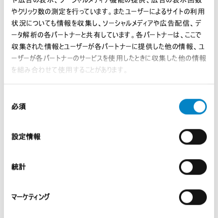
現代のエネルギー市場において、太陽光発電 […]
やクリック数の測定を行っています。またユーザーによるサイトの利用
状況についても情報を収集し、ソーシャルメディアや広告配信、デ
ータ解析の各パートナーと共有しています。各パートナーは、ここで
収集された情報とユーザーが各パートナーに提供した他の情報、ユ
ーザーが各パートナーのサービスを使用したときに収集した他の情報
を組み合わせて使用することがあります。
同
必須
意
の
選
設定情報
択
統一特許裁判所（UPC）における技術的均等論
一...
統計
2026年8月7日 | UP & UPC, インサイト
マーケティング
背景 技術的均等論（Doctrine o […]