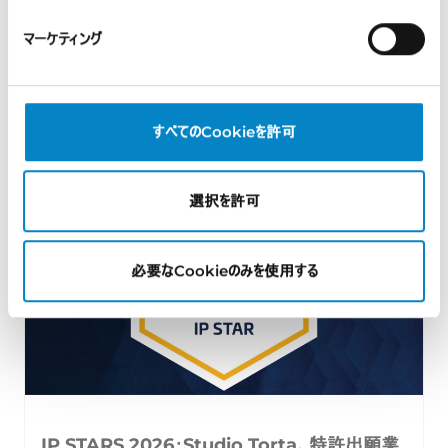
統一特許裁判所（UPC）における技術的均等論
マーケティング
一...
2026年8月7日 | UP & UPC, インサイト
すべてのCookieを許可
背景 技術的均等論（Doctrine o […]
選択を許可
必要なCookieのみを使用する
IP STARS 2026：Studio Torta、特許出願業