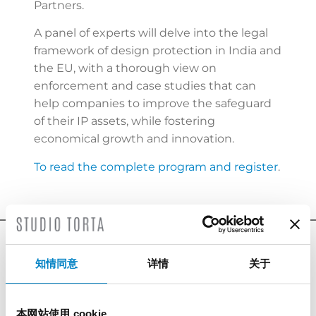
Partners.
A panel of experts will delve into the legal
framework of design protection in India and
the EU, with a thorough view on
enforcement and case studies that can
help companies to improve the safeguard
of their IP assets, while fostering
economical growth and innovation.
To read the complete program and register
.
最新消息
知情同意
详情
关于
本网站使用 cookie