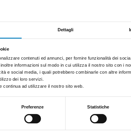
della qualità;
eratore;
a simulazione dei processi industriali;
Dettagli
politiche di Manutenzione 4.0;
ookie
litiche di Lean 4.0;
nalizzare contenuti ed annunci, per fornire funzionalità dei socia
Analytics;
inoltre informazioni sul modo in cui utilizza il nostro sito con i 
icità e social media, i quali potrebbero combinarle con altre inform
ati per l’integrazione di reti 5G e tecnologie emergenti in
lizzo dei loro servizi.
 continua ad utilizzare il nostro sito web.
pese per la ricerca contrattuale, le conoscenze e i bre
ni di mercato e le
spese relative ai servizi di consulen
Preferenze
Statistiche
resentato dall’impresa;