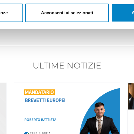
e presentate, in via esclusivamente telematica, a partire
enze
Acconsenti ai selezionati
A
ink:
clicca qui
.
ULTIME NOTIZIE