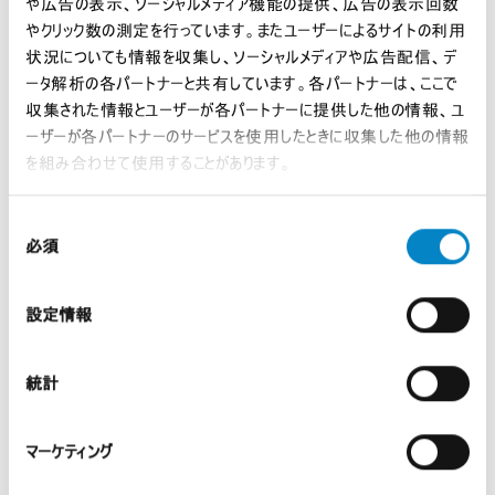
や広告の表示、ソーシャルメディア機能の提供、広告の表示回数
現代のエネルギー市場において、太陽光発電 […]
やクリック数の測定を行っています。またユーザーによるサイトの利用
状況についても情報を収集し、ソーシャルメディアや広告配信、デ
ータ解析の各パートナーと共有しています。各パートナーは、ここで
収集された情報とユーザーが各パートナーに提供した他の情報、ユ
ーザーが各パートナーのサービスを使用したときに収集した他の情報
を組み合わせて使用することがあります。
同
必須
意
の
選
設定情報
択
統一特許裁判所（UPC）における技術的均等論
一...
統計
2026年8月7日 | UP & UPC, インサイト
マーケティング
背景 技術的均等論（Doctrine o […]