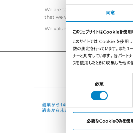
We are taking measures to reduce the 
同意
that we will be able to face the epid
We value your business and thank you
このウェブサイトはCookieを使用
このサイトでは Cookie を
数の測定を行っています。またユ
ナーと共有しています。各パート
スを使用したときに収集した他の
同
意
必須
の
選
択
必要なCookieのみを使