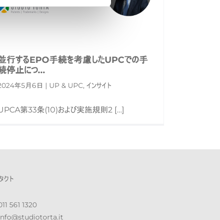
並行するEPO手続を考慮したUPCでの手
続停止につ...
2024年5月6日 | UP & UPC, インサイト
UPCA第33条(10)および実施規則2 […]
タクト
11 561 1320
nfo@st​​udiotorta.it