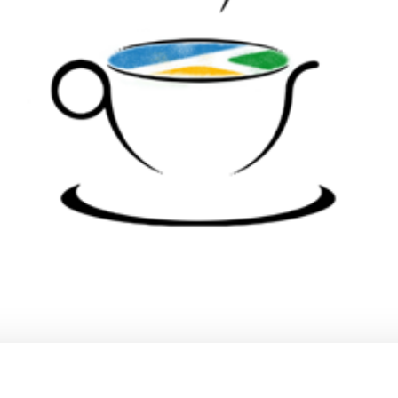
TORTA
ad in northern Italy, we assure that all the offices of the