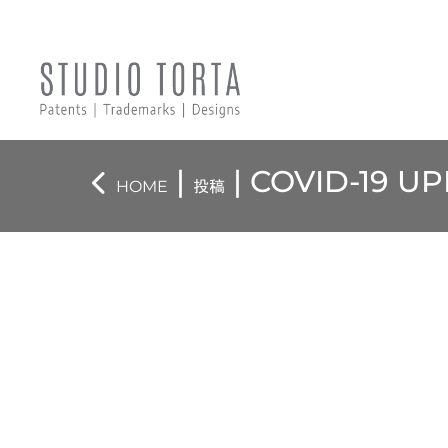
|
| COVID-19 U
HOME
投稿