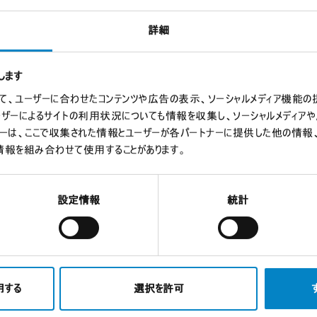
risk of exposing our professionals and staff to the infec
詳細
emic without any impact on our usual efficiency.
 for your support.
します
使用して、ユーザーに合わせたコンテンツや広告の表示、ソーシャルメディア機能
ーザーによるサイトの利用状況についても情報を収集し、ソーシャルメディア
ナーは、ここで収集された情報とユーザーが各パートナーに提供した他の情報
情報を組み合わせて使用することがあります。
最新ニュース
設定情報
統計
用する
選択を許可