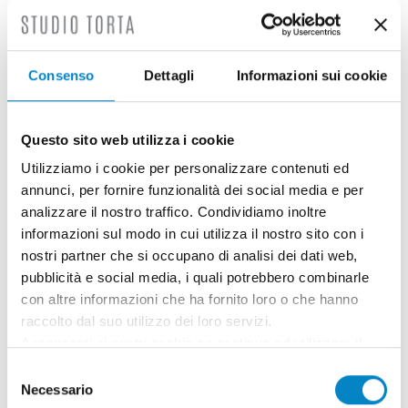
Guida teorica e pratica della Proprietà
Industriale: disponibile...
2 Dicembre 2024 | Approfondimenti, Eventi, News,
Consenso
Dettagli
Informazioni sui cookie
Rassegna stampa
È disponibile la settima edizione della Guida
Questo sito web utilizza i cookie
teorica e pratica della Proprietà Industriale,
Utilizziamo i cookie per personalizzare contenuti ed
una pubblicazione curata [...]
annunci, per fornire funzionalità dei social media e per
analizzare il nostro traffico. Condividiamo inoltre
informazioni sul modo in cui utilizza il nostro sito con i
nostri partner che si occupano di analisi dei dati web,
pubblicità e social media, i quali potrebbero combinarle
con altre informazioni che ha fornito loro o che hanno
raccolto dal suo utilizzo dei loro servizi.
Acconsenti ai nostri cookie se continua ad utilizzare il
nostro sito web.
Selezione
Necessario
del