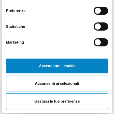
consenso
Preferenze
Roberto Battista nuovo Mandatario
Brevetti Europei
Statistiche
3 Agosto 2026 | News
Siamo orgogliosi di annunciare che Roberto
Marketing
Battista ha conseguito la qualifica di
Mandatario Brevetti Europei. Un ricono [...]
Accetta tutti i cookie
Acconsenti ai selezionati
Gestisci le tue preferenze