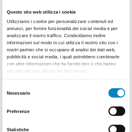
Questo sito web utilizza i cookie
Utilizziamo i cookie per personalizzare contenuti ed
annunci, per fornire funzionalità dei social media e per
analizzare il nostro traffico. Condividiamo inoltre
informazioni sul modo in cui utilizza il nostro sito con i
nostri partner che si occupano di analisi dei dati web,
pubblicità e social media, i quali potrebbero combinarle
con altre informazioni che ha fornito loro o che hanno
raccolto dal suo utilizzo dei loro servizi.
Acconsenti ai nostri cookie se continua ad utilizzare il
Roberto Battista nuovo Mandatario
nostro sito web.
Selezione
Brevetti Europei
Necessario
del
3 Agosto 2026 | News
consenso
Preferenze
Siamo orgogliosi di annunciare che Roberto
Battista ha conseguito la qualifica di
Mandatario Brevetti Europei. Un ricono [...]
Statistiche