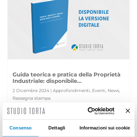
Guida teorica e pratica della Proprietà
Industriale: disponibile...
2 Dicembre 2024 | Approfondimenti, Eventi, News,
Rassegna stampa
È disponibile la settima edizione della Guida
teorica e pratica della Proprietà Industriale,
Consenso
Dettagli
Informazioni sui cookie
una pubblicazione curata [...]