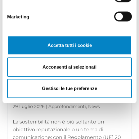
Marketing
Accetta tutti i cookie
Acconsenti ai selezionati
Gestisci le tue preferenze
Il Regolamento (UE) 2024/1781 e il
settore moda: divieto di distr...
29 Luglio 2026 | Approfondimenti, News
La sostenibilità non è più soltanto un
obiettivo reputazionale o un tema di
comunicazione: con il Regolamento (UE) 20