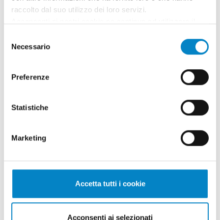
raccolto dal suo utilizzo dei loro servizi.
Acconsenti ai nostri cookie se continua ad utilizzare il
nostro sito web.
Selezione
Necessario
del
consenso
Preferenze
Statistiche
Marketing
Un contributo concreto alla ricerca
scientifica: Studio Torta al ...
30 Gennaio 2026 | ESG
Accetta tutti i cookie
La ricerca scientifica rappresenta uno
strumento fondamentale per trasformare la
Acconsenti ai selezionati