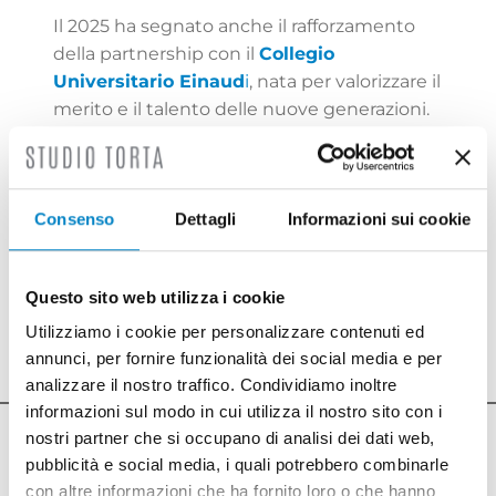
Il 2025 ha segnato anche il rafforzamento
della partnership con il
Collegio
Universitario Einaud
i
, nata per valorizzare il
merito e il talento delle nuove generazioni.
L’impegno nel sociale rappresenta un
elemento centrale dell’identità di Studio
Torta: contribuire in modo concreto al
Consenso
Dettagli
Informazioni sui cookie
benessere delle comunità in cui opera è
una responsabilità che lo Studio rinnova
ogni anno, con l’obiettivo di favorire uno
Questo sito web utilizza i cookie
sviluppo sempre più inclusivo e sostenibile.
Utilizziamo i cookie per personalizzare contenuti ed
annunci, per fornire funzionalità dei social media e per
analizzare il nostro traffico. Condividiamo inoltre
informazioni sul modo in cui utilizza il nostro sito con i
nostri partner che si occupano di analisi dei dati web,
pubblicità e social media, i quali potrebbero combinarle
ULTIME NOTIZIE
con altre informazioni che ha fornito loro o che hanno