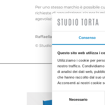
Per uno stesso marchio è possibile c
richieste di agevolazione, sia per la 
agevolazioni non sono cumulabili, per 
Raffaella Barbuto
Consenso
© Studio Torta (riproduzione vietata)
Questo sito web utilizza i c
Utilizziamo i cookie per perso
nostro traffico. Condividiamo 
di analisi dei dati web, pubbl
che hanno raccolto dal suo uti
Acconsenti ai nostri cookie se
Selezione
del
Necessario
consenso