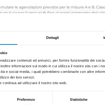
umulare le agevolazioni previste per le misure A e B. Ci
misura A sia per la misura B, fino al raggiungimento del va
le stesse spese ammissibili, con altri aiuti di Stato o aiu
Dettagli
ookie
nalizzare contenuti ed annunci, per fornire funzionalità dei socia
inoltre informazioni sul modo in cui utilizza il nostro sito con i 
icità e social media, i quali potrebbero combinarle con altre inform
ULTIME NOTIZIE
lizzo dei loro servizi.
 continua ad utilizzare il nostro sito web.
Preferenze
Statistiche