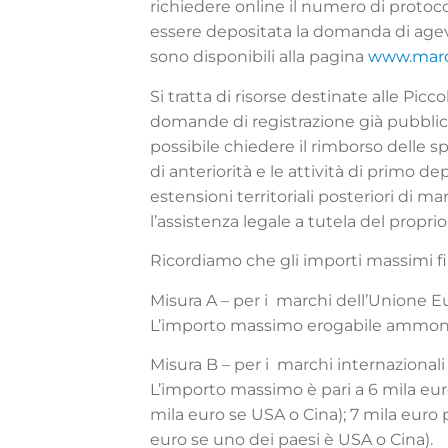
richiedere online il numero di protocol
essere depositata la domanda di agevol
sono disponibili alla pagina
www.marc
Si tratta di risorse destinate alle Picc
domande di registrazione già pubblic
possibile chiedere il rimborso delle s
di anteriorità e le attività di primo 
estensioni territoriali posteriori di m
l’assistenza legale a tutela del proprio m
Ricordiamo che gli importi massimi fi
Misura A – per i marchi dell’Unione E
L’importo massimo erogabile ammonta
Misura B – per i marchi internazional
L’importo massimo è pari a 6 mila eu
mila euro se USA o Cina); 7 mila eur
euro se uno dei paesi è USA o Cina).