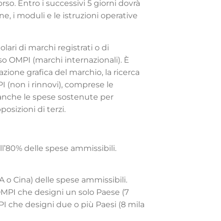
orso. Entro i successivi 5 giorni dovrà
e, i moduli e le istruzioni operative
olari di marchi registrati o di
o OMPI (marchi internazionali). È
zione grafica del marchio, la ricerca
I (non i rinnovi), comprese le
re anche le spese sostenute per
posizioni di terzi.
l’80% delle spese ammissibili.
 o Cina) delle spese ammissibili.
MPI che designi un solo Paese (7
I che designi due o più Paesi (8 mila