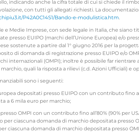
lo, indicando anche la cifra totale di cui si chiede il rimb
azione, con tutti gli allegati richiesti. La documentazion
hipiu3.it/P42A0C14S1/Bando-e-modulistica.htm
.
ole e Medie Imprese, con sede legale in Italia, che siano tit
ate presso EUIPO (marchi dell’Unione Europea) e/o press
pese sostenute a partire dal 1° giugno 2016 per la progetta
deposito di domanda di registrazione presso EUIPO e/o OMP
archi internazionali (OMPI); inoltre è possibile far rientra
archio, quali la risposta a rilievi (c.d. Azioni Ufficiali) e op
nanziabili sono i seguenti:
uropea depositati presso EUIPO con un contributo fino al
 a 6 mila euro per marchio;
i presso OMPI con un contributo fino all’80% (90% per USA
ro per ciascuna domanda di marchio depositata presso O
o per ciascuna domanda di marchio depositata presso OMP