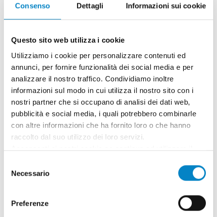
È disponibile la settima edizione della Guida
Consenso
Dettagli
Informazioni sui cookie
teorica e pratica della Proprietà Industriale,
una pubblicazione curata [...]
Questo sito web utilizza i cookie
Utilizziamo i cookie per personalizzare contenuti ed
annunci, per fornire funzionalità dei social media e per
analizzare il nostro traffico. Condividiamo inoltre
informazioni sul modo in cui utilizza il nostro sito con i
nostri partner che si occupano di analisi dei dati web,
pubblicità e social media, i quali potrebbero combinarle
con altre informazioni che ha fornito loro o che hanno
raccolto dal suo utilizzo dei loro servizi.
Acconsenti ai nostri cookie se continua ad utilizzare il
nostro sito web.
Selezione
Necessario
del
Roberto Battista nuovo Mandatario
Brevetti Europei
consenso
3 Agosto 2026 | News
Preferenze