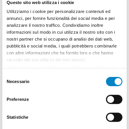
Questo sito web utilizza i cookie
Utilizziamo i cookie per personalizzare contenuti ed
annunci, per fornire funzionalità dei social media e per
analizzare il nostro traffico. Condividiamo inoltre
informazioni sul modo in cui utilizza il nostro sito con i
nostri partner che si occupano di analisi dei dati web,
pubblicità e social media, i quali potrebbero combinarle
con altre informazioni che ha fornito loro o che hanno
raccolto dal suo utilizzo dei loro servizi.
Roberto Battista nuovo Mandatario
Acconsenti ai nostri cookie se continua ad utilizzare il
Brevetti Europei
nostro sito web.
Selezione
3 Agosto 2026 | News
Necessario
del
consenso
Siamo orgogliosi di annunciare che Roberto
Battista ha conseguito la qualifica di
Preferenze
Mandatario Brevetti Europei. Un ricono [...]
Statistiche