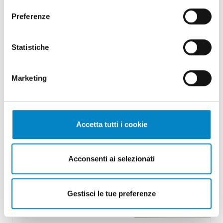
Guida teorica e pratica della Proprietà
Industriale: disponibile...
Preferenze
2 Dicembre 2024 | Approfondimenti, Eventi, News,
Rassegna stampa
Statistiche
È disponibile la settima edizione della Guida
teorica e pratica della Proprietà Industriale,
Marketing
una pubblicazione curata [...]
Accetta tutti i cookie
Acconsenti ai selezionati
Gestisci le tue preferenze