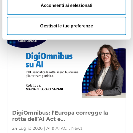
Acconsenti ai selezionati
obiettivo reputazionale o un tema di
comunicazione: con il Regolamento (UE) 20
[...]
Gestisci le tue preferenze
DigiOmnibus: l’Europa corregge la
rotta dell’AI Act e...
24 Luglio 2026 | AI & AI ACT, News