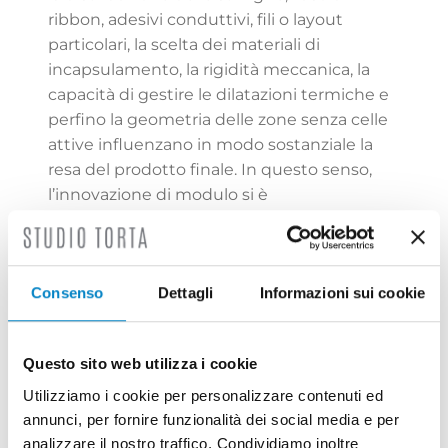
ribbon, adesivi conduttivi, fili o layout
particolari, la scelta dei materiali di
incapsulamento, la rigidità meccanica, la
capacità di gestire le dilatazioni termiche e
perfino la geometria delle zone senza celle
attive influenzano in modo sostanziale la
resa del prodotto finale. In questo senso,
l’innovazione di modulo si è
progressivamente avvicinata all’innovazione
di cella, fino a diventare quasi inseparabile
da essa.
Consenso
Dettagli
Informazioni sui cookie
La diffusione dei moduli bifacciali è un
esempio molto chiaro di questa
trasformazione. La possibilità di produrre
Questo sito web utilizza i cookie
energia anche dal lato posteriore (ossia, dal
Utilizziamo i cookie per personalizzare contenuti ed
lato non direttamente affacciato alla luce
annunci, per fornire funzionalità dei social media e per
solare) del modulo ha reso questi dispositivi
analizzare il nostro traffico. Condividiamo inoltre