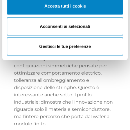
rilevante degli sforzi inventivi più recenti si
Accetta tutti i cookie
concentri proprio su segmenti che stanno a
metà tra la cella e il modulo. Sul lato cella, le
aree più presidiate sono la deposizione dei
Acconsenti ai selezionati
TCO, la deposizione degli elettrodi sui TCO e
il
light soaking
. Sul lato modulo, l’attenzione
si sposta su interconnessioni con ribbon e
Gestisci le tue preferenze
adesivi conduttivi elettricamente attivi,
nonché su layout cosiddetti
butterfly
, cioè
configurazioni simmetriche pensate per
ottimizzare comportamento elettrico,
tolleranza all’ombreggiamento e
disposizione delle stringhe. Questo è
interessante anche sotto il profilo
industriale: dimostra che l’innovazione non
riguarda solo il materiale semiconduttore,
ma l’intero percorso che porta dal wafer al
modulo finito.