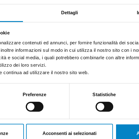
Dettagli
ULTIME NOTIZIE
ookie
nalizzare contenuti ed annunci, per fornire funzionalità dei socia
inoltre informazioni sul modo in cui utilizza il nostro sito con i 
icità e social media, i quali potrebbero combinarle con altre inform
lizzo dei loro servizi.
 continua ad utilizzare il nostro sito web.
Preferenze
Statistiche
Roberto Battista nuovo
enze
Acconsenti ai selezionati
A
.
Mandatario Brevetti Europei