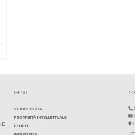
,
MENU
CO
0
STUDIO TORTA
i
PROPRIETÀ INTELLETTUALE
L
NE
PEOPLE
INDUSTRIES