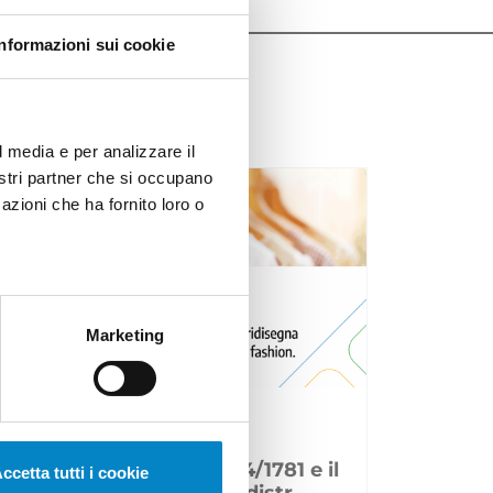
Informazioni sui cookie
l media e per analizzare il
nostri partner che si occupano
azioni che ha fornito loro o
Marketing
Il Regolamento (UE) 2024/1781 e il
ccetta tutti i cookie
settore moda: divieto di distr...