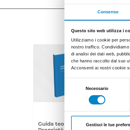
Consenso
Questo sito web utilizza i c
Utilizziamo i cookie per perso
nostro traffico. Condividiamo 
di analisi dei dati web, pubbl
che hanno raccolto dal suo uti
Acconsenti ai nostri cookie se
Selezione
del
Necessario
consenso
Guida teorica e pratica della
Gestisci le tue prefer
Proprietà Industriale: disponibile..