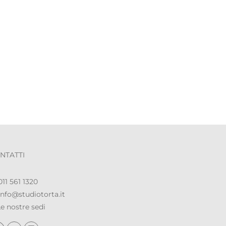
NTATTI
11 561 1320
nfo@studiotorta.it
e nostre sedi