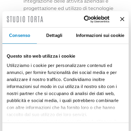
integrazione delle attività aziendali e
progettazione ed utilizzo di tecnologie
di tracciamento (RFID, barcode, CRM,
ERP, ecc);
intelligenza artificiale;
Consenso
Dettagli
Informazioni sui cookie
blockchain.
Le domande di contributo devono essere
presentate
a partire dalle ore 11.00 dell’8
Questo sito web utilizza i cookie
luglio 2024 fino alle ore 12.00 del 20
Utilizziamo i cookie per personalizzare contenuti ed
settembre 2024
a Unioncamere Lombardia
annunci, per fornire funzionalità dei social media e per
esclusivamente in modalità telematica
analizzare il nostro traffico. Condividiamo inoltre
attraverso lo
sportello Telemaco
.
informazioni sul modo in cui utilizza il nostro sito con i
Per la generazione del modulo di domanda,
nostri partner che si occupano di analisi dei dati web,
seguire le istruzioni riportate nel bando
pubblicità e social media, i quali potrebbero combinarle
relative alla compilazione del form online.
con altre informazioni che ha fornito loro o che hanno
raccolto dal suo utilizzo dei loro servizi.
Per maggiori informazioni
clicca qui
.
Acconsenti ai nostri cookie se continua ad utilizzare il
nostro sito web.
Selezione
L’ordine di presentazione non conta per la