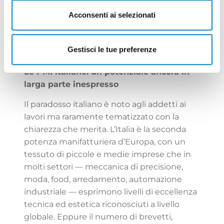
i flussi di licenza e royalty, ha conseguenze
dirette sul conto economico e sul bilancio.
Acconsenti ai selezionati
In un’era di dazi, questa consapevolezza
non è un vantaggio competitivo — è una
Gestisci le tue preferenze
condizione di sopravvivenza.
Le PMI italiane: un potenziale ancora in
larga parte inespresso
Il paradosso italiano è noto agli addetti ai
lavori ma raramente tematizzato con la
chiarezza che merita. L’Italia è la seconda
potenza manifatturiera d’Europa, con un
tessuto di piccole e medie imprese che in
molti settori — meccanica di precisione,
moda, food, arredamento, automazione
industriale — esprimono livelli di eccellenza
tecnica ed estetica riconosciuti a livello
globale. Eppure il numero di brevetti,