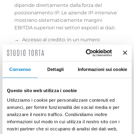
dipende direttamente dalla forza del
posizionamento IP. Le aziende IP-intensive
mostrano sistematicamente margini
EBITDA superiori nei settori esposti ai dazi.
→
Accesso al credito: in un numero
crescente di giurisdizioni, il portafoglio
brevetti può essere utilizzato come garanzia
collaterale per il finanziamento bancario —
una pratica ancora poco diffusa in Italia ma
Consenso
Dettagli
Informazioni sui cookie
in forte espansione nel mondo
anglosassone e nei mercati nordici.
Questo sito web utilizza i cookie
→
Valore di bilancio: con l’adozione degli
Utilizziamo i cookie per personalizzare contenuti ed
IAS/IFRS, gli intangibili acquisiti sono
annunci, per fornire funzionalità dei social media e per
riconoscibili al costo storico e sottoposti a
analizzare il nostro traffico. Condividiamo inoltre
impairment test; quelli sviluppati
informazioni sul modo in cui utilizza il nostro sito con i
internamente richiedono criteri rigorosi per
nostri partner che si occupano di analisi dei dati web,
la capitalizzazione. Un portafoglio IP