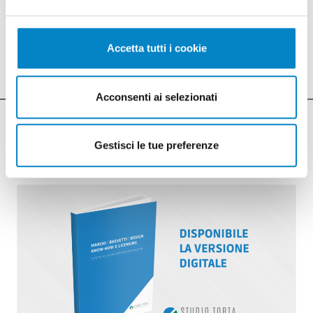
o postale, RIBA, carta di credito.
La notizia sul sito del Ministero dello
Sviluppo Economico
.
Accetta tutti i cookie
Acconsenti ai selezionati
ULTIME NOTIZIE
Gestisci le tue preferenze