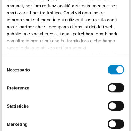
annunci, per fornire funzionalità dei social media e per
di € 8.000,00), fino al raggiungimento del
analizzare il nostro traffico. Condividiamo inoltre
valore complessivo di € 20.000,00.
informazioni sul modo in cui utilizza il nostro sito con i
Tutte le spese devono risultare da fatture
nostri partner che si occupano di analisi dei dati web,
emesse a decorrere dal 1° giugno 2018 e
pubblicità e social media, i quali potrebbero combinarle
comunque in data antecedente la
con altre informazioni che ha fornito loro o che hanno
presentazione della domanda di
raccolto dal suo utilizzo dei loro servizi.
partecipazione, intestate all’impresa
Acconsenti ai nostri cookie se continua ad utilizzare il
richiedente l’agevolazione. Le spese devono
nostro sito web.
Selezione
essere state sostenute a decorrere dal 1°
Necessario
del
giugno 2018 e comunque in data
consenso
antecedente la presentazione della
Preferenze
domanda di partecipazione dall’impresa
richiedente l’agevolazione.
Statistiche
L’impresa deve avere provveduto
direttamente al relativo pagamento
esclusivamente mediante bonifico bancario
Marketing