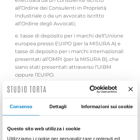
effettuata da un consulente iscritto
all’Ordine dei Consulenti in Proprietà
Industriale o da un avvocato iscritto
all’Ordine degli Avvocati;
e. tasse di deposito per i marchi dell’Unione
europea presso EUIPO (per la MISURA A) e
tasse di deposito per i marchi internazionali
presentati all’OMPI (per la MISURA B), che
siano stati presentati attraverso l’UIBM
oppure l’EUIPO.
Il bando prevede degli importi massimi per
ogni singola attività.
Consenso
Dettagli
Informazioni sui cookie
Ciascuna impresa può presentare più
richieste di agevolazione, sia per la MISURA
A (importo massimo complessivo per
Questo sito web utilizza i cookie
marchio di € 6.000,00) sia per la MISURA B
(importo massimo complessivo per marchio
Utilizziamo i cookie per personalizzare contenuti ed