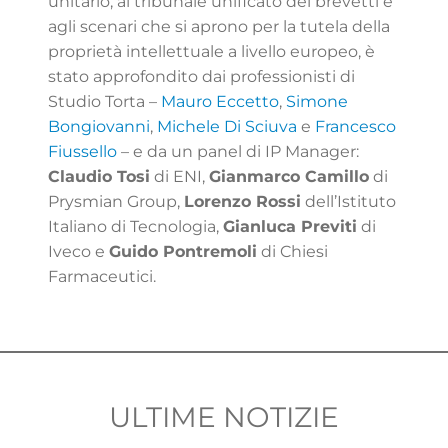
unitario, al tribunale unificato dei brevetti e
agli scenari che si aprono per la tutela della
proprietà intellettuale a livello europeo, è
stato approfondito dai professionisti di
Studio Torta –
Mauro Eccetto
,
Simone
Bongiovanni
,
Michele Di Sciuva
e
Francesco
Fiussello
– e da un panel di IP Manager:
Claudio Tosi
di ENI,
Gianmarco Camillo
di
Prysmian Group,
Lorenzo Rossi
dell’Istituto
Italiano di Tecnologia,
Gianluca Previti
di
Iveco e
Guido Pontremoli
di Chiesi
Farmaceutici.
ULTIME NOTIZIE