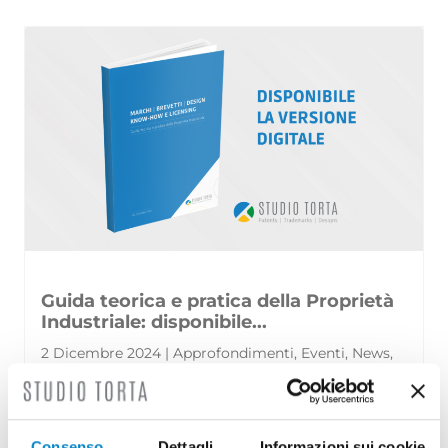
Guida teorica e pratica della Proprietà
Industriale: disponibile...
2 Dicembre 2024 | Approfondimenti, Eventi, News,
Rassegna stampa
È disponibile la settima edizione della Guida
Consenso
Dettagli
Informazioni sui cookie