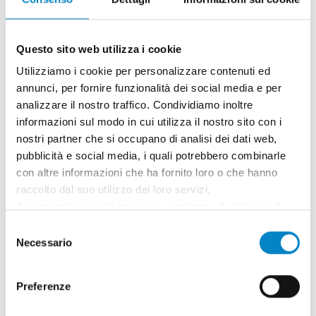
teorica e pratica della Proprietà Industriale,
una pubblicazione curata [...]
Questo sito web utilizza i cookie
Utilizziamo i cookie per personalizzare contenuti ed
annunci, per fornire funzionalità dei social media e per
analizzare il nostro traffico. Condividiamo inoltre
informazioni sul modo in cui utilizza il nostro sito con i
nostri partner che si occupano di analisi dei dati web,
pubblicità e social media, i quali potrebbero combinarle
con altre informazioni che ha fornito loro o che hanno
raccolto dal suo utilizzo dei loro servizi.
Acconsenti ai nostri cookie se continua ad utilizzare il
nostro sito web.
Selezione
Roberto Battista nuovo Mandatario
Necessario
del
Brevetti Europei
consenso
3 Agosto 2026 | News
Preferenze
Siamo orgogliosi di annunciare che Roberto