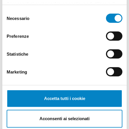
Acconsenti ai nostri cookie se continua ad utilizzare il
nostro sito web.
Selezione
Necessario
del
consenso
Preferenze
Statistiche
Marketing
Valori, persone e territorio: il nostro
impegno sociale
30 Gennaio 2026 | ESG
Accetta tutti i cookie
La responsabilità sociale continua a essere un
pilastro dei valori di Studio Torta e, anche nel
2025, si è tradotta [& [...]
Acconsenti ai selezionati