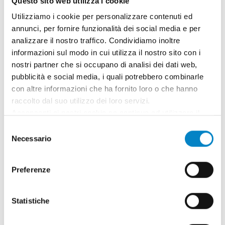
Questo sito web utilizza i cookie
Utilizziamo i cookie per personalizzare contenuti ed
annunci, per fornire funzionalità dei social media e per
analizzare il nostro traffico. Condividiamo inoltre
informazioni sul modo in cui utilizza il nostro sito con i
nostri partner che si occupano di analisi dei dati web,
pubblicità e social media, i quali potrebbero combinarle
con altre informazioni che ha fornito loro o che hanno
Roberto Battista nuovo Mandatario
raccolto dal suo utilizzo dei loro servizi.
Brevetti Europei
Acconsenti ai nostri cookie se continua ad utilizzare il
nostro sito web.
3 Agosto 2026 | News
Selezione
Necessario
del
Siamo orgogliosi di annunciare che Roberto
consenso
Battista ha conseguito la qualifica di
Preferenze
Mandatario Brevetti Europei. Un ricono [...]
Statistiche