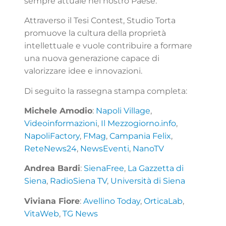
sempre attuale nel nostro Paese.
Attraverso il Tesi Contest, Studio Torta
promuove la cultura della proprietà
intellettuale e vuole contribuire a formare
una nuova generazione capace di
valorizzare idee e innovazioni.
Di seguito la rassegna stampa completa:
Michele Amodio
:
Napoli Village
,
Videoinformazioni
,
Il Mezzogiorno.info
,
NapoliFactory
,
FMag
,
Campania Felix
,
ReteNews24
,
NewsEventi
,
NanoTV
Andrea Bardi
:
SienaFree
,
La Gazzetta di
Siena
,
RadioSiena TV
,
Università di Siena
Viviana Fiore
:
Avellino Today
,
OrticaLab
,
VitaWeb
,
TG News