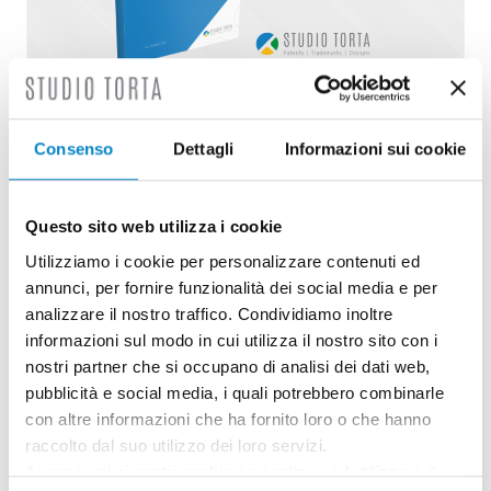
Guida teorica e pratica della Proprietà
Consenso
Dettagli
Informazioni sui cookie
Industriale: disponibile...
2 Dicembre 2024 | Approfondimenti, Eventi, News,
Rassegna stampa
Questo sito web utilizza i cookie
Utilizziamo i cookie per personalizzare contenuti ed
È disponibile la settima edizione della Guida
annunci, per fornire funzionalità dei social media e per
teorica e pratica della Proprietà Industriale,
analizzare il nostro traffico. Condividiamo inoltre
una pubblicazione curata [...]
informazioni sul modo in cui utilizza il nostro sito con i
nostri partner che si occupano di analisi dei dati web,
pubblicità e social media, i quali potrebbero combinarle
con altre informazioni che ha fornito loro o che hanno
raccolto dal suo utilizzo dei loro servizi.
Acconsenti ai nostri cookie se continua ad utilizzare il