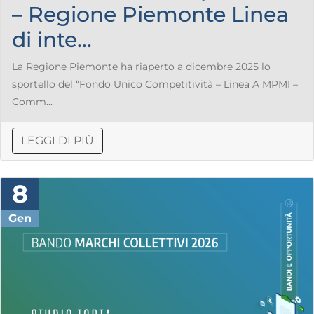
– Regione Piemonte Linea
di inte...
La Regione Piemonte ha riaperto a dicembre 2025 lo
sportello del “Fondo Unico Competitività – Linea A MPMI –
Comm...
LEGGI DI PIÙ
8
Gen