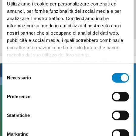
Utilizziamo i cookie per personalizzare contenuti ed
annunci, per fornire funzionalità dei social media e per
È stato pubblicato il decreto direttoriale che rinnova il
analizzare il nostro traffico. Condividiamo inoltre
Bando Brevetti+ per il 2025. Questo bando mira favorire lo
informazioni sul modo in cui utilizza il nostro sito con i
sv...
nostri partner che si occupano di analisi dei dati web,
pubblicità e social media, i quali potrebbero combinarle
LEGGI DI PIÙ
con altre informazioni che ha fornito loro o che hanno
raccolto dal suo utilizzo dei loro servizi.
Acconsenti ai nostri cookie se continua ad utilizzare il
19
nostro sito web.
Selezione
Necessario
del
Set
consenso
Preferenze
Statistiche
Marketing