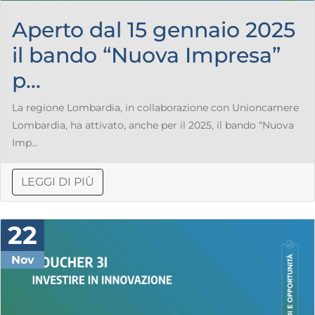
Aperto dal 15 gennaio 2025
il bando “Nuova Impresa”
p...
La regione Lombardia, in collaborazione con Unioncamere
Lombardia, ha attivato, anche per il 2025, il bando “Nuova
Imp...
LEGGI DI PIÙ
22
Nov