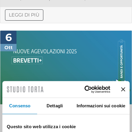
LEGGI DI PIÙ
6
Ott
Consenso
Dettagli
Informazioni sui cookie
Nuove agevolazioni
Brevetti+: edizione 2025
Questo sito web utilizza i cookie