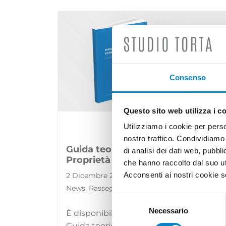
Consenso
Questo sito web utilizza i c
Utilizziamo i cookie per perso
nostro traffico. Condividiamo 
Guida teorica e pratica della
di analisi dei dati web, pubbl
Proprietà Industriale: disponibile..
che hanno raccolto dal suo uti
Acconsenti ai nostri cookie se
2 Dicembre 2024 | Approfondimenti, Eventi,
News, Rassegna stampa
Selezione
del
Necessario
È disponibile la settima edizione della
consenso
Guida teorica e pratica della Proprietà