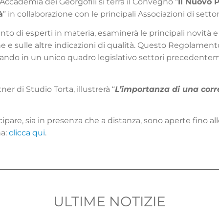
’Accademia dei Georgofili si terrà il Convegno “
Il Nuovo 
à
” in collaborazione con le principali Associazioni di settor
o di esperti in materia, esaminerà le principali novità e 
he e sulle altre indicazioni di qualità. Questo Regolame
rando in un unico quadro legislativo settori precedentem
tner di Studio Torta, illustrerà “
L’importanza di una corr
ipare, sia in presenza che a distanza, sono aperte fino all
na:
clicca qui
.
ULTIME NOTIZIE