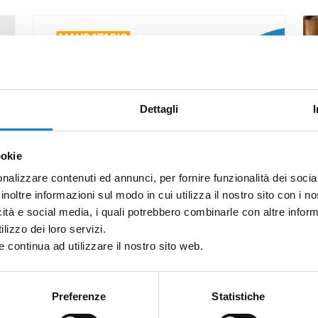
Dettagli
ookie
nalizzare contenuti ed annunci, per fornire funzionalità dei socia
inoltre informazioni sul modo in cui utilizza il nostro sito con i 
Roberto Battista nuovo
icità e social media, i quali potrebbero combinarle con altre inform
.
Mandatario Brevetti Europei
lizzo dei loro servizi.
 continua ad utilizzare il nostro sito web.
3 Agosto 2026 | News
Siamo orgogliosi di annunciare che
Preferenze
Statistiche
Roberto Battista ha conseguito la
qualifica di Mandatario Brevetti Europei.