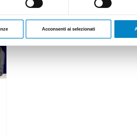
]
Un ricono [...]
enze
Acconsenti ai selezionati
A