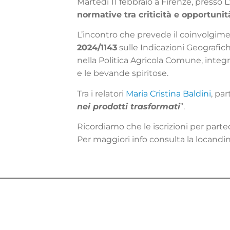
Martedì 11 febbraio a Firenze, presso L
normative tra criticità e opportunit
L’incontro che prevede il coinvolgiment
2024/1143
sulle Indicazioni Geografic
nella Politica Agricola Comune, integ
e le bevande spiritose.
Tra i relatori
Maria Cristina Baldini
, par
nei prodotti trasformati
”.
Ricordiamo che le iscrizioni per partec
Per maggiori info consulta la locandi