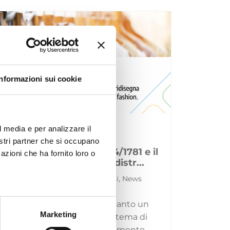
Informazioni sui cookie
l media e per analizzare il
nostri partner che si occupano
Il Regolamento (UE) 2024/1781 e il
azioni che ha fornito loro o
settore moda: divieto di distr...
29 Luglio 2026 | Approfondimenti, News
La sostenibilità non è più soltanto un
Marketing
obiettivo reputazionale o un tema di
comunicazione: con il Regolamento