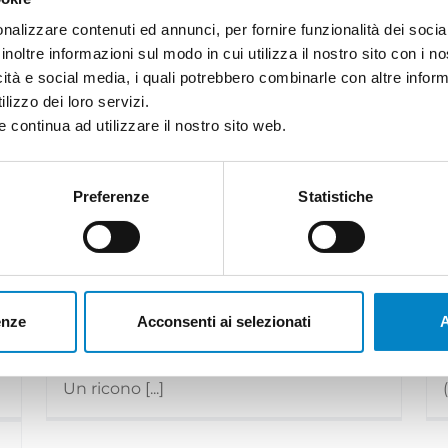
nalizzare contenuti ed annunci, per fornire funzionalità dei socia
inoltre informazioni sul modo in cui utilizza il nostro sito con i 
icità e social media, i quali potrebbero combinarle con altre inform
lizzo dei loro servizi.
 continua ad utilizzare il nostro sito web.
Preferenze
Statistiche
Roberto Battista nuovo
.
Mandatario Brevetti Europei
3 Agosto 2026 | News
Siamo orgogliosi di annunciare che
enze
Acconsenti ai selezionati
A
Roberto Battista ha conseguito la
qualifica di Mandatario Brevetti Europei.
]
Un ricono [...]