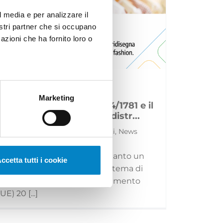
l media e per analizzare il
nostri partner che si occupano
azioni che ha fornito loro o
Marketing
Il Regolamento (UE) 2024/1781 e il
settore moda: divieto di distr...
29 Luglio 2026 | Approfondimenti, News
La sostenibilità non è più soltanto un
ccetta tutti i cookie
obiettivo reputazionale o un tema di
comunicazione: con il Regolamento
(UE) 20 [...]