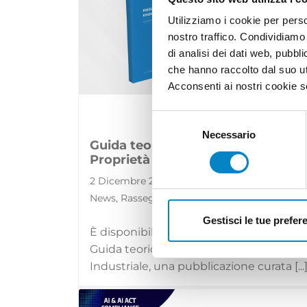
Utilizziamo i cookie per perso
nostro traffico. Condividiamo 
di analisi dei dati web, pubbl
che hanno raccolto dal suo uti
Acconsenti ai nostri cookie se
Selezione
del
Necessario
Guida teorica e pratica della
consenso
Proprietà Industriale: disponibile..
2 Dicembre 2024 | Approfondimenti, Eventi,
News, Rassegna stampa
Gestisci le tue prefer
È disponibile la settima edizione della
Guida teorica e pratica della Proprietà
Industriale, una pubblicazione curata [...