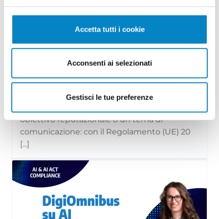
Accetta tutti i cookie
Il Regolamento (UE) 2024/1781 e il
Acconsenti ai selezionati
settore moda: divieto di distr...
29 Luglio 2026 | Approfondimenti, News
Gestisci le tue preferenze
La sostenibilità non è più soltanto un
obiettivo reputazionale o un tema di
comunicazione: con il Regolamento (UE) 20
[...]