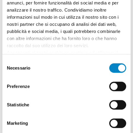
annunci, per fornire funzionalità dei social media e per
analizzare il nostro traffico. Condividiamo inoltre
informazioni sul modo in cui utilizza il nostro sito con i
nostri partner che si occupano di analisi dei dati web,
Roberto Battista nuovo Mandatario
pubblicità e social media, i quali potrebbero combinarle
Brevetti Europei
con altre informazioni che ha fornito loro o che hanno
raccolto dal suo utilizzo dei loro servizi.
3 Agosto 2026 | News
Acconsenti ai nostri cookie se continua ad utilizzare il
nostro sito web.
Siamo orgogliosi di annunciare che Roberto
Selezione
Necessario
del
Battista ha conseguito la qualifica di
consenso
Mandatario Brevetti Europei. Un ricono [...]
Preferenze
Statistiche
Marketing